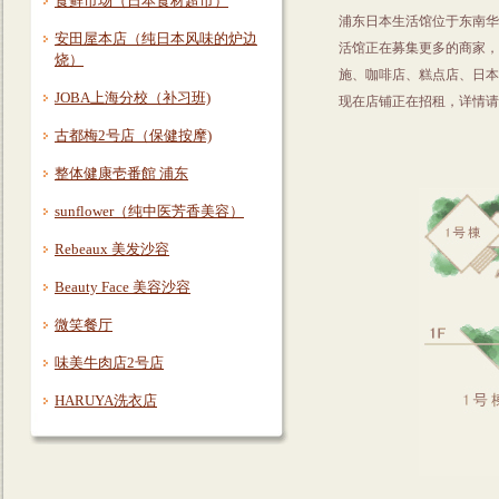
食鲜市场（日本食材超市）
浦东日本生活馆位于东南华
安田屋本店（纯日本风味的炉边
活馆正在募集更多的商家，
烧）
施、咖啡店、糕点店、日本
JOBA上海分校（补习班)
现在店铺正在招租，详情请
古都梅2号店（保健按摩)
整体健康壱番館 浦东
sunflower（纯中医芳香美容）
Rebeaux 美发沙容
Beauty Face 美容沙容
微笑餐厅
味美牛肉店2号店
HARUYA洗衣店