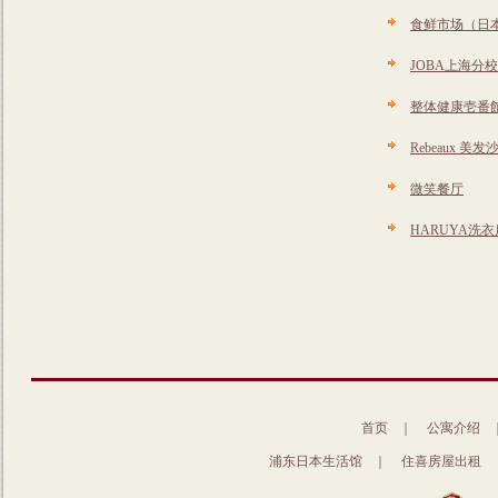
食鲜市场（日
JOBA上海分
整体健康壱番館
Rebeaux 美发
微笑餐厅
HARUYA洗衣
首页
｜
公寓介绍
浦东日本生活馆
｜
住喜房屋出租